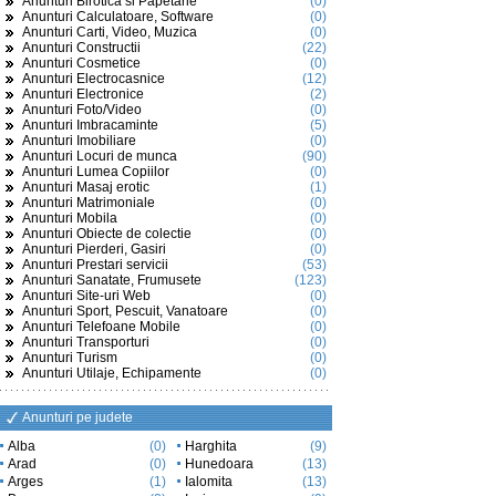
Anunturi Birotica si Papetarie
(0)
Anunturi Calculatoare, Software
(0)
Anunturi Carti, Video, Muzica
(0)
Anunturi Constructii
(22)
Anunturi Cosmetice
(0)
Anunturi Electrocasnice
(12)
Anunturi Electronice
(2)
Anunturi Foto/Video
(0)
Anunturi Imbracaminte
(5)
Anunturi Imobiliare
(0)
Anunturi Locuri de munca
(90)
Anunturi Lumea Copiilor
(0)
Anunturi Masaj erotic
(1)
Anunturi Matrimoniale
(0)
Anunturi Mobila
(0)
Anunturi Obiecte de colectie
(0)
Anunturi Pierderi, Gasiri
(0)
Anunturi Prestari servicii
(53)
Anunturi Sanatate, Frumusete
(123)
Anunturi Site-uri Web
(0)
Anunturi Sport, Pescuit, Vanatoare
(0)
Anunturi Telefoane Mobile
(0)
Anunturi Transporturi
(0)
Anunturi Turism
(0)
Anunturi Utilaje, Echipamente
(0)
Anunturi pe judete
Alba
(0)
Harghita
(9)
Arad
(0)
Hunedoara
(13)
Arges
(1)
Ialomita
(13)