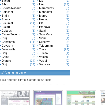
Bacau
(2)
Iasi
(9)
Bihor
(1)
Ilfov
(23)
Bistrita-Nasaud
(3)
Maramures
(6)
Botosani
(3)
Mehedinti
(3)
Braila
(3)
Mures
(6)
Brasov
(3)
Neamt
(3)
Bucuresti
(11)
Olt
(6)
Buzau
(6)
Prahova
(4)
Calarasi
(3)
Salaj
(2)
Caras-Severin
(7)
Satu Mare
(5)
Cluj
(6)
Sibiu
(1)
Constanta
(11)
Suceava
(3)
Covasna
(1)
Teleorman
(2)
Dambovita
(3)
Timis
(94)
Dolj
(3)
Tulcea
(1)
Galati
(8)
Valcea
(1)
Giurgiu
(14)
Vaslui
(0)
Gorj
(14)
Vrancea
(1)
Anunturi gratuite
Lista anunturi filtrate, Categorie: Agricole