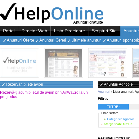
Anunturi gratuite
Portal
Director Web
Lista Directoare
Scripturi Site
Anuntur
Anunturi Oferte
Anunturi Cereri
Ultimele anunturi
Anunturi sponsori
Rezervări bilete avion
Anunturi Agricole
Anunturi
/
Lista anunturi
:
Ag
Rezervă-ți acum biletul de avion prin AirWay.ro la un
preț redus
.
Filtre:
FILTRE :
Filtre setate:
Categorie: Agricole
sterge toate filtrele
Rezultatul filttrarii: