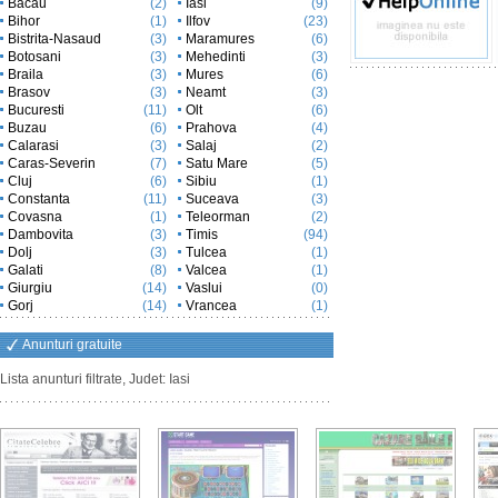
Bacau
(2)
Iasi
(9)
Bihor
(1)
Ilfov
(23)
Bistrita-Nasaud
(3)
Maramures
(6)
Botosani
(3)
Mehedinti
(3)
Braila
(3)
Mures
(6)
Brasov
(3)
Neamt
(3)
Bucuresti
(11)
Olt
(6)
Buzau
(6)
Prahova
(4)
Calarasi
(3)
Salaj
(2)
Caras-Severin
(7)
Satu Mare
(5)
Cluj
(6)
Sibiu
(1)
Constanta
(11)
Suceava
(3)
Covasna
(1)
Teleorman
(2)
Dambovita
(3)
Timis
(94)
Dolj
(3)
Tulcea
(1)
Galati
(8)
Valcea
(1)
Giurgiu
(14)
Vaslui
(0)
Gorj
(14)
Vrancea
(1)
Anunturi gratuite
Lista anunturi filtrate, Judet: Iasi