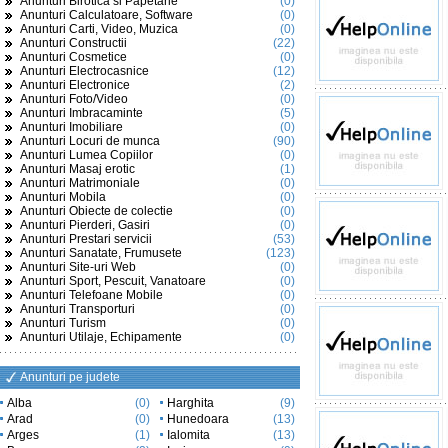
Anunturi Birotica si Papetarie
(0)
Anunturi Calculatoare, Software
(0)
Anunturi Carti, Video, Muzica
(0)
Anunturi Constructii
(22)
Anunturi Cosmetice
(0)
Anunturi Electrocasnice
(12)
Anunturi Electronice
(2)
Anunturi Foto/Video
(0)
Anunturi Imbracaminte
(5)
Anunturi Imobiliare
(0)
Anunturi Locuri de munca
(90)
Anunturi Lumea Copiilor
(0)
Anunturi Masaj erotic
(1)
Anunturi Matrimoniale
(0)
Anunturi Mobila
(0)
Anunturi Obiecte de colectie
(0)
Anunturi Pierderi, Gasiri
(0)
Anunturi Prestari servicii
(53)
Anunturi Sanatate, Frumusete
(123)
Anunturi Site-uri Web
(0)
Anunturi Sport, Pescuit, Vanatoare
(0)
Anunturi Telefoane Mobile
(0)
Anunturi Transporturi
(0)
Anunturi Turism
(0)
Anunturi Utilaje, Echipamente
(0)
Anunturi pe judete
Alba
(0)
Harghita
(9)
Arad
(0)
Hunedoara
(13)
Arges
(1)
Ialomita
(13)