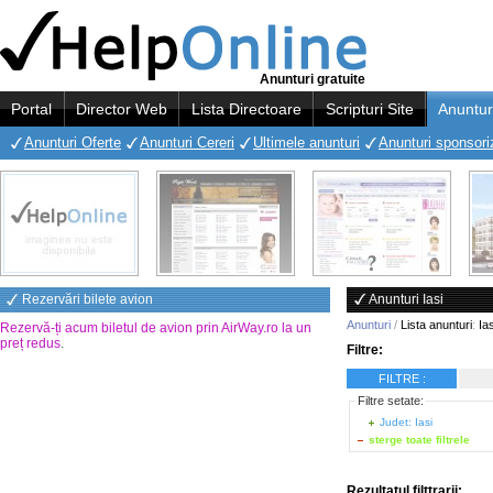
Anunturi gratuite
Portal
Director Web
Lista Directoare
Scripturi Site
Anuntur
Anunturi Oferte
Anunturi Cereri
Ultimele anunturi
Anunturi sponsori
Rezervări bilete avion
Anunturi Iasi
Anunturi
/
Lista anunturi
:
Ias
Rezervă-ți acum biletul de avion prin AirWay.ro la un
preț redus
.
Filtre:
FILTRE :
Filtre setate:
Judet: Iasi
sterge toate filtrele
Rezultatul filttrarii: