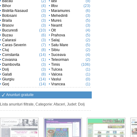
Bacau
(2)
Iasi
(9)
Bihor
(4)
Ilfov
(23)
Bistrita-Nasaud
(3)
Maramures
(6)
Botosani
(3)
Mehedinti
(3)
Braila
(3)
Mures
(5)
Brasov
(3)
Neamt
(3)
Bucuresti
(10)
Olt
(4)
Buzau
(6)
Prahova
(5)
Calarasi
(3)
Salaj
(2)
Caras-Severin
(7)
Satu Mare
(5)
Cluj
(8)
Sibiu
(2)
Constanta
(14)
Suceava
(4)
Covasna
(1)
Teleorman
(2)
Dambovita
(3)
Timis
(106)
Dolj
(3)
Tulcea
(1)
Galati
(8)
Valcea
(1)
Giurgiu
(14)
Vaslui
(0)
Gorj
(14)
Vrancea
(1)
Anunturi gratuite
Lista anunturi filtrate, Categorie: Afaceri, Judet: Dolj