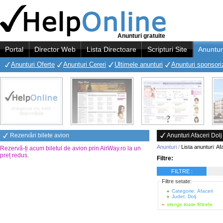
Anunturi gratuite
Portal
Director Web
Lista Directoare
Scripturi Site
Anuntur
Anunturi Oferte
Anunturi Cereri
Ultimele anunturi
Anunturi sponsori
Rezervări bilete avion
Anunturi Afaceri Dolj
Anunturi
/
Lista anunturi
:
Afa
Rezervă-ți acum biletul de avion prin AirWay.ro la un
preț redus
.
Filtre:
FILTRE :
Filtre setate:
Categorie: Afaceri
Judet: Dolj
sterge toate filtrele