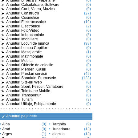
Anunturi Birotica si Papetarie
(0)
Anunturi Calculatoare, Software
(0)
Anunturi Carti, Video, Muzica
(0)
Anunturi Constructii
(27)
Anunturi Cosmetice
(0)
Anunturi Electrocasnice
(19)
Anunturi Electronice
(2)
Anunturi Foto/Video
(0)
Anunturi Imbracaminte
(5)
Anunturi Imobiliare
(0)
Anunturi Locuri de munca
(98)
Anunturi Lumea Copiilor
(0)
Anunturi Masaj erotic
(1)
Anunturi Matrimoniale
(0)
Anunturi Mobila
(0)
Anunturi Obiecte de colectie
(0)
Anunturi Pierderi, Gasiri
(0)
Anunturi Prestari servicii
(49)
Anunturi Sanatate, Frumusete
(123)
Anunturi Site-uri Web
(0)
Anunturi Sport, Pescuit, Vanatoare
(0)
Anunturi Telefoane Mobile
(0)
Anunturi Transporturi
(0)
Anunturi Turism
(3)
Anunturi Utilaje, Echipamente
(0)
Anunturi pe judete
Alba
(0)
Harghita
(9)
Arad
(0)
Hunedoara
(13)
Arges
(1)
Ialomita
(13)