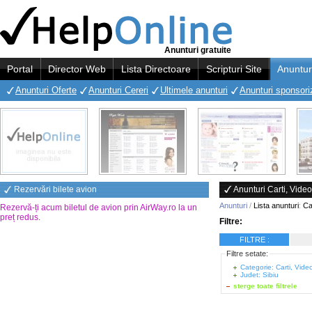
Anunturi gratuite
Portal
Director Web
Lista Directoare
Scripturi Site
Anuntur
Anunturi Oferte
Anunturi Cereri
Ultimele anunturi
Anunturi sponsori
Rezervări bilete avion
Anunturi Carti, Vide
Anunturi
/
Lista anunturi
:
Ca
Rezervă-ți acum biletul de avion prin AirWay.ro la un
preț redus
.
Filtre:
FILTRE :
Filtre setate:
Categorie: Carti, Vide
Judet: Sibiu
sterge toate filtrele