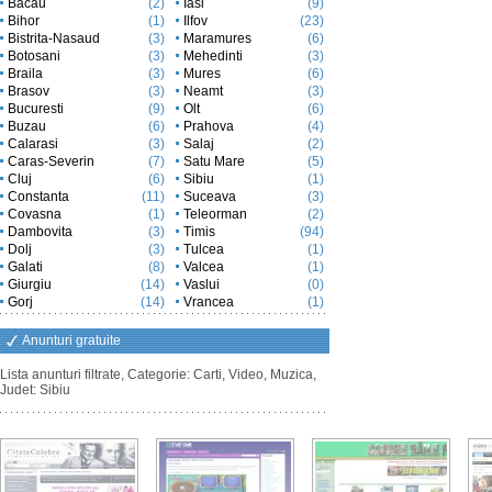
Bacau
(2)
Iasi
(9)
Bihor
(1)
Ilfov
(23)
Bistrita-Nasaud
(3)
Maramures
(6)
Botosani
(3)
Mehedinti
(3)
Braila
(3)
Mures
(6)
Brasov
(3)
Neamt
(3)
Bucuresti
(9)
Olt
(6)
Buzau
(6)
Prahova
(4)
Calarasi
(3)
Salaj
(2)
Caras-Severin
(7)
Satu Mare
(5)
Cluj
(6)
Sibiu
(1)
Constanta
(11)
Suceava
(3)
Covasna
(1)
Teleorman
(2)
Dambovita
(3)
Timis
(94)
Dolj
(3)
Tulcea
(1)
Galati
(8)
Valcea
(1)
Giurgiu
(14)
Vaslui
(0)
Gorj
(14)
Vrancea
(1)
Anunturi gratuite
Lista anunturi filtrate, Categorie: Carti, Video, Muzica,
Judet: Sibiu