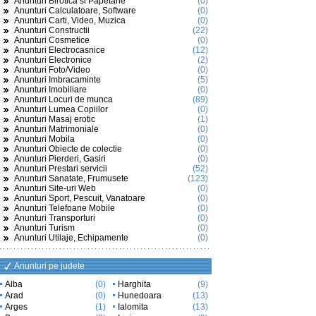
Anunturi Birotica si Papetarie
(0)
Anunturi Calculatoare, Software
(0)
Anunturi Carti, Video, Muzica
(0)
Anunturi Constructii
(22)
Anunturi Cosmetice
(0)
Anunturi Electrocasnice
(12)
Anunturi Electronice
(2)
Anunturi Foto/Video
(0)
Anunturi Imbracaminte
(5)
Anunturi Imobiliare
(0)
Anunturi Locuri de munca
(89)
Anunturi Lumea Copiilor
(0)
Anunturi Masaj erotic
(1)
Anunturi Matrimoniale
(0)
Anunturi Mobila
(0)
Anunturi Obiecte de colectie
(0)
Anunturi Pierderi, Gasiri
(0)
Anunturi Prestari servicii
(52)
Anunturi Sanatate, Frumusete
(123)
Anunturi Site-uri Web
(0)
Anunturi Sport, Pescuit, Vanatoare
(0)
Anunturi Telefoane Mobile
(0)
Anunturi Transporturi
(0)
Anunturi Turism
(0)
Anunturi Utilaje, Echipamente
(0)
Anunturi pe judete
Alba
(0)
Harghita
(9)
Arad
(0)
Hunedoara
(13)
Arges
(1)
Ialomita
(13)