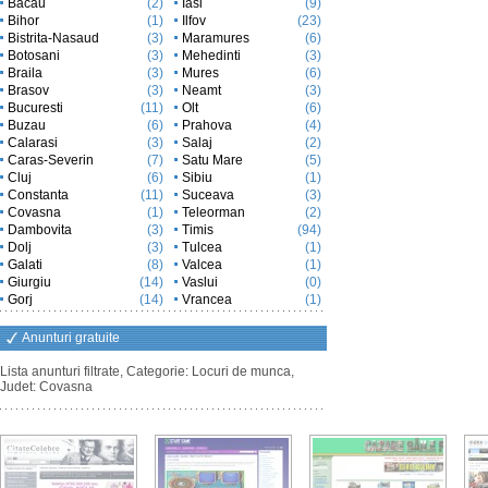
Bacau
(2)
Iasi
(9)
Bihor
(1)
Ilfov
(23)
Bistrita-Nasaud
(3)
Maramures
(6)
Botosani
(3)
Mehedinti
(3)
Braila
(3)
Mures
(6)
Brasov
(3)
Neamt
(3)
Bucuresti
(11)
Olt
(6)
Buzau
(6)
Prahova
(4)
Calarasi
(3)
Salaj
(2)
Caras-Severin
(7)
Satu Mare
(5)
Cluj
(6)
Sibiu
(1)
Constanta
(11)
Suceava
(3)
Covasna
(1)
Teleorman
(2)
Dambovita
(3)
Timis
(94)
Dolj
(3)
Tulcea
(1)
Galati
(8)
Valcea
(1)
Giurgiu
(14)
Vaslui
(0)
Gorj
(14)
Vrancea
(1)
Anunturi gratuite
Lista anunturi filtrate, Categorie: Locuri de munca,
Judet: Covasna