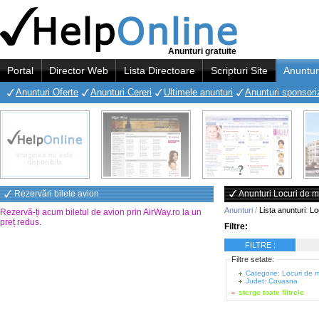
Anunturi gratuite
Portal
Director Web
Lista Directoare
Scripturi Site
Anuntur
Anunturi Oferte
Anunturi Cereri
Ultimele anunturi
Anunturi sponsori
Rezervări bilete avion
Anunturi Locuri de
Anunturi
/
Lista anunturi
:
Lo
Rezervă-ți acum biletul de avion prin AirWay.ro la un
preț redus
.
Filtre:
FILTRE :
Filtre setate:
Categorie: Locuri de
Judet: Covasna
sterge toate filtrele