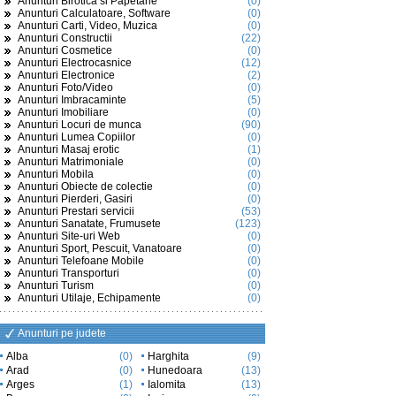
Anunturi Birotica si Papetarie
(0)
Anunturi Calculatoare, Software
(0)
Anunturi Carti, Video, Muzica
(0)
Anunturi Constructii
(22)
Anunturi Cosmetice
(0)
Anunturi Electrocasnice
(12)
Anunturi Electronice
(2)
Anunturi Foto/Video
(0)
Anunturi Imbracaminte
(5)
Anunturi Imobiliare
(0)
Anunturi Locuri de munca
(90)
Anunturi Lumea Copiilor
(0)
Anunturi Masaj erotic
(1)
Anunturi Matrimoniale
(0)
Anunturi Mobila
(0)
Anunturi Obiecte de colectie
(0)
Anunturi Pierderi, Gasiri
(0)
Anunturi Prestari servicii
(53)
Anunturi Sanatate, Frumusete
(123)
Anunturi Site-uri Web
(0)
Anunturi Sport, Pescuit, Vanatoare
(0)
Anunturi Telefoane Mobile
(0)
Anunturi Transporturi
(0)
Anunturi Turism
(0)
Anunturi Utilaje, Echipamente
(0)
Anunturi pe judete
Alba
(0)
Harghita
(9)
Arad
(0)
Hunedoara
(13)
Arges
(1)
Ialomita
(13)