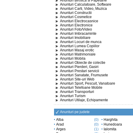
Anunturi Birotica si Papetarie
Anunturi Calculatoare, Software
Anunturi Carti, Video, Muzica
Anunturi Constructii
Anunturi Cosmetice
Anunturi Electrocasnice
Anunturi Electronice
Anunturi Foto/Video
Anunturi Imbracaminte
Anunturi Imobiliare
Anunturi Locuri de munca
Anunturi Lumea Copiilor
Anunturi Masaj erotic
Anunturi Matrimoniale
Anunturi Mobila
Anunturi Obiecte de colectie
Anunturi Pierderi, Gasiri
Anunturi Prestari servicii
Anunturi Sanatate, Frumusete
Anunturi Site-uri Web
Anunturi Sport, Pescuit, Vanatoare
Anunturi Telefoane Mobile
Anunturi Transporturi
Anunturi Turism
Anunturi Utilaje, Echipamente
Anunturi pe judete
Alba
(0)
Harghita
Arad
(0)
Hunedoara
Arges
(1)
Ialomita