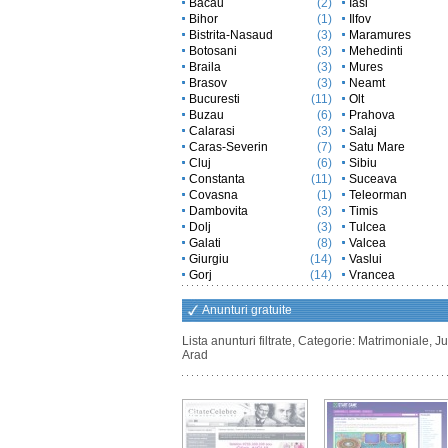
Bacau
(2)
Iasi
Bihor
(1)
Ilfov
Bistrita-Nasaud
(3)
Maramures
Botosani
(3)
Mehedinti
Braila
(3)
Mures
Brasov
(3)
Neamt
Bucuresti
(11)
Olt
Buzau
(6)
Prahova
Calarasi
(3)
Salaj
Caras-Severin
(7)
Satu Mare
Cluj
(6)
Sibiu
Constanta
(11)
Suceava
Covasna
(1)
Teleorman
Dambovita
(3)
Timis
Dolj
(3)
Tulcea
Galati
(8)
Valcea
Giurgiu
(14)
Vaslui
Gorj
(14)
Vrancea
Anunturi gratuite
Lista anunturi filtrate, Categorie: Matrimoniale, Ju
Arad