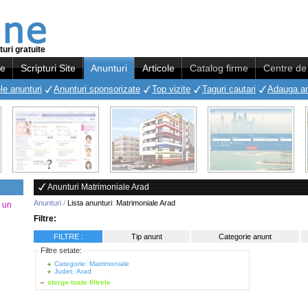
uri gratuite
re
Scripturi Site
Anunturi
Articole
Catalog firme
Centre de 
le anunturi
Anunturi sponsorizate
Top vizite
Taguri cautari
Adauga a
Anunturi Matrimoniale Arad
Anunturi
/
Lista anunturi
:
Matrimoniale Arad
a un
Filtre:
FILTRE :
Tip anunt
Categorie anunt
Filtre setate:
Categorie: Matrimoniale
Judet: Arad
sterge toate filtrele