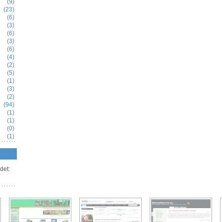
(9)
(23)
(6)
(3)
(6)
(3)
(6)
(4)
(2)
(5)
(1)
(3)
(2)
(94)
(1)
(1)
(0)
(1)
det: