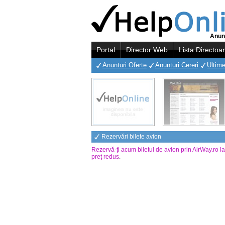
Anunt
Portal
Director Web
Lista Directoa
Anunturi Oferte
Anunturi Cereri
Ultime
Rezervări bilete avion
Rezervă-ți acum biletul de avion prin AirWay.ro l
preț redus
.