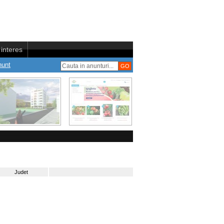
interes
nunt
Judet