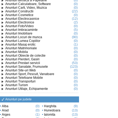
Anunturi Birotica si Papetarie
(0)
Anunturi Calculatoare, Software
(0)
Anunturi Carti, Video, Muzica
(0)
Anunturi Constructii
(22)
Anunturi Cosmetice
(0)
Anunturi Electrocasnice
(12)
Anunturi Electronice
(2)
Anunturi Foto/Video
(0)
Anunturi Imbracaminte
(5)
Anunturi Imobiliare
(0)
Anunturi Locuri de munca
(90)
Anunturi Lumea Copiilor
(0)
Anunturi Masaj erotic
(1)
Anunturi Matrimoniale
(0)
Anunturi Mobila
(0)
Anunturi Obiecte de colectie
(0)
Anunturi Pierderi, Gasiri
(0)
Anunturi Prestari servicii
(53)
Anunturi Sanatate, Frumusete
(123)
Anunturi Site-uri Web
(0)
Anunturi Sport, Pescuit, Vanatoare
(0)
Anunturi Telefoane Mobile
(0)
Anunturi Transporturi
(0)
Anunturi Turism
(0)
Anunturi Utilaje, Echipamente
(0)
Anunturi pe judete
Alba
(0)
Harghita
(9)
Arad
(0)
Hunedoara
(13)
Arges
(1)
Ialomita
(13)