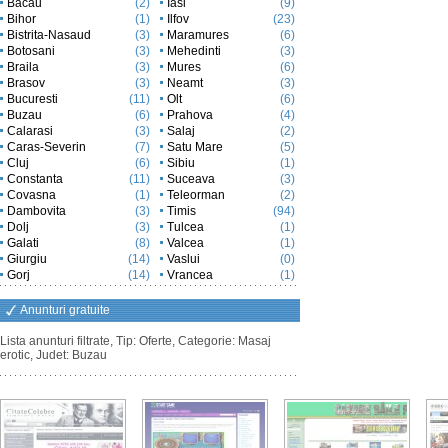
Bacau
(2)
Iasi
(9)
Bihor
(1)
Ilfov
(23)
Bistrita-Nasaud
(3)
Maramures
(6)
Botosani
(3)
Mehedinti
(3)
Braila
(3)
Mures
(6)
Brasov
(3)
Neamt
(3)
Bucuresti
(11)
Olt
(6)
Buzau
(6)
Prahova
(4)
Calarasi
(3)
Salaj
(2)
Caras-Severin
(7)
Satu Mare
(5)
Cluj
(6)
Sibiu
(1)
Constanta
(11)
Suceava
(3)
Covasna
(1)
Teleorman
(2)
Dambovita
(3)
Timis
(94)
Dolj
(3)
Tulcea
(1)
Galati
(8)
Valcea
(1)
Giurgiu
(14)
Vaslui
(0)
Gorj
(14)
Vrancea
(1)
Anunturi gratuite
Lista anunturi filtrate, Tip: Oferte, Categorie: Masaj
erotic, Judet: Buzau