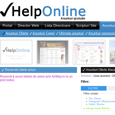
Anunturi gratuite
Portal
Director Web
Lista Directoare
Scripturi Site
Anuntur
Anunturi Oferte
Anunturi Cereri
Ultimele anunturi
Anunturi sponsori
Rezervări bilete avion
Anunturi Oferte Masa
Anunturi
/
Lista anunturi
:
Of
Rezervă-ți acum biletul de avion prin AirWay.ro la un
preț redus
.
Filtre:
FILTRE :
Filtre setate:
Tip: Oferte
Categorie: Masaj eroti
Judet: Buzau
sterge toate filtrele