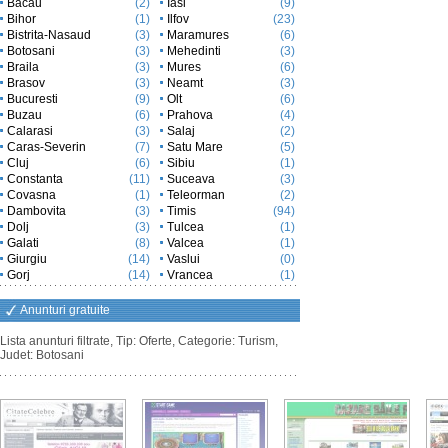
Bacau
(2)
Iasi
(9)
Bihor
(1)
Ilfov
(23)
Bistrita-Nasaud
(3)
Maramures
(6)
Botosani
(3)
Mehedinti
(3)
Braila
(3)
Mures
(6)
Brasov
(3)
Neamt
(3)
Bucuresti
(9)
Olt
(6)
Buzau
(6)
Prahova
(4)
Calarasi
(3)
Salaj
(2)
Caras-Severin
(7)
Satu Mare
(5)
Cluj
(6)
Sibiu
(1)
Constanta
(11)
Suceava
(3)
Covasna
(1)
Teleorman
(2)
Dambovita
(3)
Timis
(94)
Dolj
(3)
Tulcea
(1)
Galati
(8)
Valcea
(1)
Giurgiu
(14)
Vaslui
(0)
Gorj
(14)
Vrancea
(1)
Anunturi gratuite
Lista anunturi filtrate, Tip: Oferte, Categorie: Turism,
Judet: Botosani