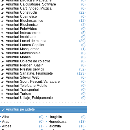
Anunturi Birotica si Papetarie
(0)
Anunturi Calculatoare, Software
(0)
Anunturi Carti, Video, Muzica
(0)
Anunturi Constructii
(22)
Anunturi Cosmetice
(0)
Anunturi Electrocasnice
(12)
Anunturi Electronice
(2)
Anunturi Foto/Video
(0)
Anunturi Imbracaminte
(5)
Anunturi Imobiliare
(0)
Anunturi Locuri de munca
(89)
Anunturi Lumea Copiilor
(0)
Anunturi Masaj erotic
(1)
Anunturi Matrimoniale
(0)
Anunturi Mobila
(0)
Anunturi Obiecte de colectie
(0)
Anunturi Pierderi, Gasiri
(0)
Anunturi Prestari servicii
(52)
Anunturi Sanatate, Frumusete
(123)
Anunturi Site-uri Web
(0)
Anunturi Sport, Pescuit, Vanatoare
(0)
Anunturi Telefoane Mobile
(0)
Anunturi Transporturi
(0)
Anunturi Turism
(0)
Anunturi Utilaje, Echipamente
(0)
Anunturi pe judete
Alba
(0)
Harghita
(9)
Arad
(0)
Hunedoara
(13)
Arges
(1)
Ialomita
(13)