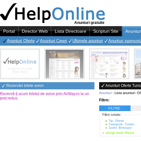
Anunturi gratuite
Portal
Director Web
Lista Directoare
Scripturi Site
Anuntur
Anunturi Oferte
Anunturi Cereri
Ultimele anunturi
Anunturi sponsori
Rezervări bilete avion
Anunturi Oferte Turi
Anunturi
/
Lista anunturi
:
Of
Rezervă-ți acum biletul de avion prin AirWay.ro la un
preț redus
.
Filtre:
FILTRE :
Filtre setate:
Tip: Oferte
Categorie: Turism
Judet: Botosani
sterge toate filtrele