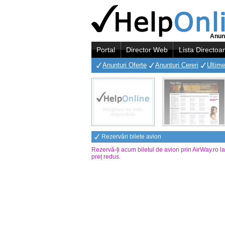
Anunt
Portal
Director Web
Lista Directoa
Anunturi Oferte
Anunturi Cereri
Ultime
Rezervări bilete avion
Rezervă-ți acum biletul de avion prin AirWay.ro l
preț redus
.