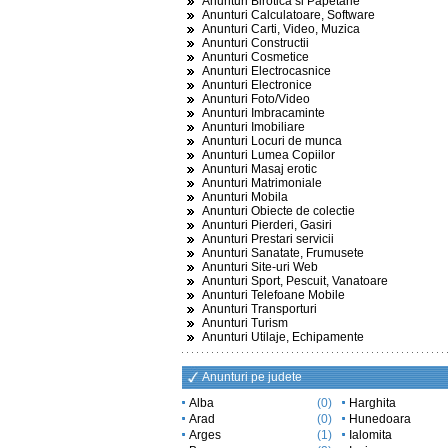
Anunturi Birotica si Papetarie
Anunturi Calculatoare, Software
Anunturi Carti, Video, Muzica
Anunturi Constructii
Anunturi Cosmetice
Anunturi Electrocasnice
Anunturi Electronice
Anunturi Foto/Video
Anunturi Imbracaminte
Anunturi Imobiliare
Anunturi Locuri de munca
Anunturi Lumea Copiilor
Anunturi Masaj erotic
Anunturi Matrimoniale
Anunturi Mobila
Anunturi Obiecte de colectie
Anunturi Pierderi, Gasiri
Anunturi Prestari servicii
Anunturi Sanatate, Frumusete
Anunturi Site-uri Web
Anunturi Sport, Pescuit, Vanatoare
Anunturi Telefoane Mobile
Anunturi Transporturi
Anunturi Turism
Anunturi Utilaje, Echipamente
Anunturi pe judete
Alba
(0)
Harghita
Arad
(0)
Hunedoara
Arges
(1)
Ialomita