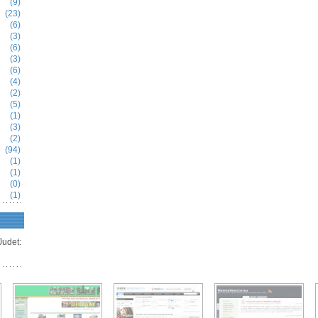
(9)
(23)
(6)
(3)
(6)
(3)
(6)
(4)
(2)
(5)
(1)
(3)
(2)
(94)
(1)
(1)
(0)
(1)
 Judet: