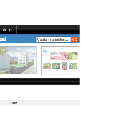
interes
nunt
Judet