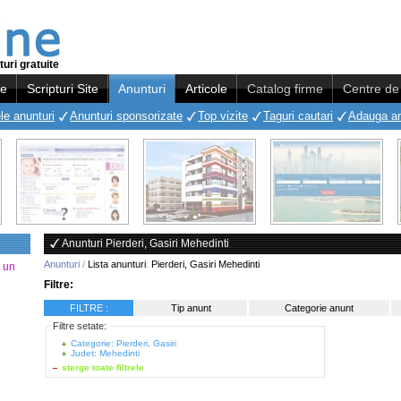
uri gratuite
re
Scripturi Site
Anunturi
Articole
Catalog firme
Centre de 
le anunturi
Anunturi sponsorizate
Top vizite
Taguri cautari
Adauga a
Anunturi Pierderi, Gasiri Mehedinti
Anunturi
/
Lista anunturi
:
Pierderi, Gasiri Mehedinti
a un
Filtre:
FILTRE :
Tip anunt
Categorie anunt
Filtre setate:
Categorie: Pierderi, Gasiri
Judet: Mehedinti
sterge toate filtrele