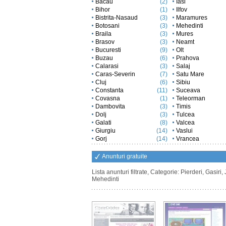
Bacau
(2)
Iasi
Bihor
(1)
Ilfov
Bistrita-Nasaud
(3)
Maramures
Botosani
(3)
Mehedinti
Braila
(3)
Mures
Brasov
(3)
Neamt
Bucuresti
(9)
Olt
Buzau
(6)
Prahova
Calarasi
(3)
Salaj
Caras-Severin
(7)
Satu Mare
Cluj
(6)
Sibiu
Constanta
(11)
Suceava
Covasna
(1)
Teleorman
Dambovita
(3)
Timis
Dolj
(3)
Tulcea
Galati
(8)
Valcea
Giurgiu
(14)
Vaslui
Gorj
(14)
Vrancea
Anunturi gratuite
Lista anunturi filtrate, Categorie: Pierderi, Gasiri,
Mehedinti