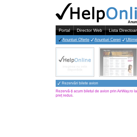
Anunt
Portal
Director Web
Lista Directoa
Anunturi Oferte
Anunturi Cereri
Ultime
Rezervări bilete avion
Rezervă-ți acum biletul de avion prin AirWay.ro l
preț redus
.