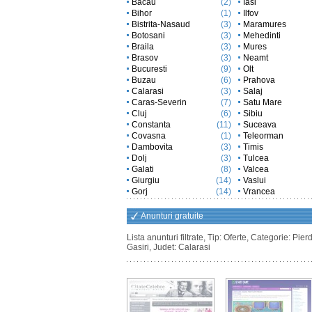
Bacau
(2)
Iasi
Bihor
(1)
Ilfov
Bistrita-Nasaud
(3)
Maramures
Botosani
(3)
Mehedinti
Braila
(3)
Mures
Brasov
(3)
Neamt
Bucuresti
(9)
Olt
Buzau
(6)
Prahova
Calarasi
(3)
Salaj
Caras-Severin
(7)
Satu Mare
Cluj
(6)
Sibiu
Constanta
(11)
Suceava
Covasna
(1)
Teleorman
Dambovita
(3)
Timis
Dolj
(3)
Tulcea
Galati
(8)
Valcea
Giurgiu
(14)
Vaslui
Gorj
(14)
Vrancea
Anunturi gratuite
Lista anunturi filtrate, Tip: Oferte, Categorie: Pierd
Gasiri, Judet: Calarasi