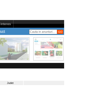
interes
nunt
Judet