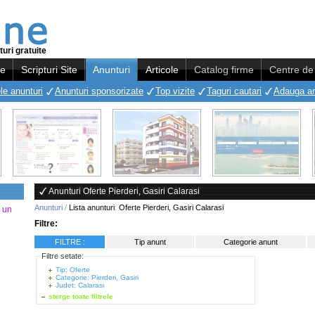
uri gratuite
re
Scripturi Site
Anunturi
Articole
Catalog firme
Centre de 
le anunturi
Anunturi sponsorizate
Top vizite
Taguri cautari
Adauga a
Anunturi Oferte Pierderi, Gasiri Calarasi
Anunturi
/
Lista anunturi
:
Oferte Pierderi, Gasiri Calarasi
a un
Filtre:
FILTRE :
Tip anunt
Categorie anunt
Filtre setate:
Tip: Oferte
Categorie: Pierderi, Gasiri
Judet: Calarasi
sterge toate filtrele