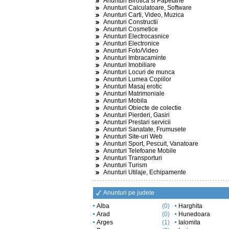
Anunturi Birotica si Papetarie
Anunturi Calculatoare, Software
Anunturi Carti, Video, Muzica
Anunturi Constructii
Anunturi Cosmetice
Anunturi Electrocasnice
Anunturi Electronice
Anunturi Foto/Video
Anunturi Imbracaminte
Anunturi Imobiliare
Anunturi Locuri de munca
Anunturi Lumea Copiilor
Anunturi Masaj erotic
Anunturi Matrimoniale
Anunturi Mobila
Anunturi Obiecte de colectie
Anunturi Pierderi, Gasiri
Anunturi Prestari servicii
Anunturi Sanatate, Frumusete
Anunturi Site-uri Web
Anunturi Sport, Pescuit, Vanatoare
Anunturi Telefoane Mobile
Anunturi Transporturi
Anunturi Turism
Anunturi Utilaje, Echipamente
Anunturi pe judete
Alba
(0)
Harghita
Arad
(0)
Hunedoara
Arges
(1)
Ialomita