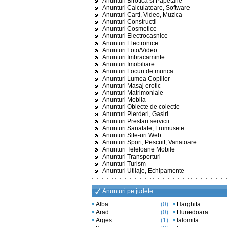
Anunturi Birotica si Papetarie
Anunturi Calculatoare, Software
Anunturi Carti, Video, Muzica
Anunturi Constructii
Anunturi Cosmetice
Anunturi Electrocasnice
Anunturi Electronice
Anunturi Foto/Video
Anunturi Imbracaminte
Anunturi Imobiliare
Anunturi Locuri de munca
Anunturi Lumea Copiilor
Anunturi Masaj erotic
Anunturi Matrimoniale
Anunturi Mobila
Anunturi Obiecte de colectie
Anunturi Pierderi, Gasiri
Anunturi Prestari servicii
Anunturi Sanatate, Frumusete
Anunturi Site-uri Web
Anunturi Sport, Pescuit, Vanatoare
Anunturi Telefoane Mobile
Anunturi Transporturi
Anunturi Turism
Anunturi Utilaje, Echipamente
Anunturi pe judete
Alba
(0)
Harghita
Arad
(0)
Hunedoara
Arges
(1)
Ialomita