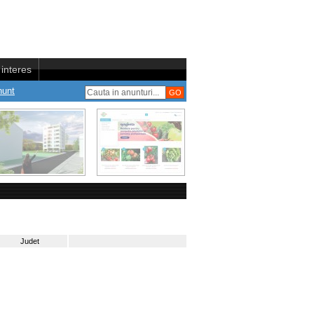
interes
nunt
Judet