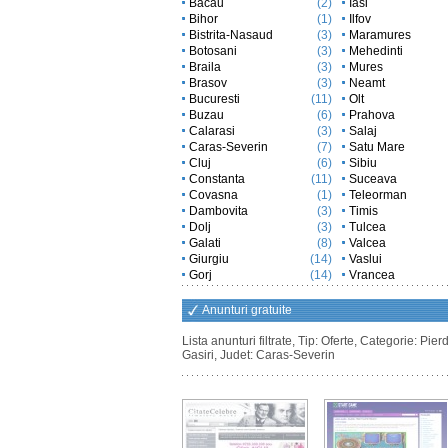
Bacau
(2)
Iasi
Bihor
(1)
Ilfov
Bistrita-Nasaud
(3)
Maramures
Botosani
(3)
Mehedinti
Braila
(3)
Mures
Brasov
(3)
Neamt
Bucuresti
(11)
Olt
Buzau
(6)
Prahova
Calarasi
(3)
Salaj
Caras-Severin
(7)
Satu Mare
Cluj
(6)
Sibiu
Constanta
(11)
Suceava
Covasna
(1)
Teleorman
Dambovita
(3)
Timis
Dolj
(3)
Tulcea
Galati
(8)
Valcea
Giurgiu
(14)
Vaslui
Gorj
(14)
Vrancea
Anunturi gratuite
Lista anunturi filtrate, Tip: Oferte, Categorie: Pierd
Gasiri, Judet: Caras-Severin