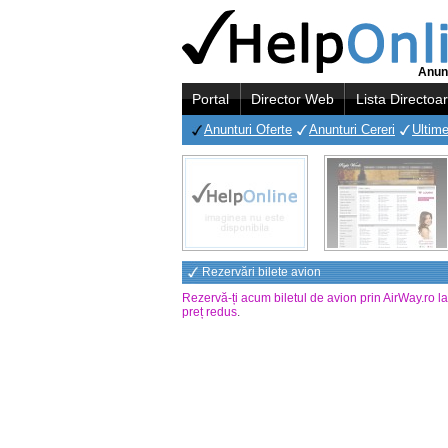
Anunt
Portal
Director Web
Lista Directoa
Anunturi Oferte
Anunturi Cereri
Ultime
Rezervări bilete avion
Rezervă-ți acum biletul de avion prin AirWay.ro l
preț redus
.