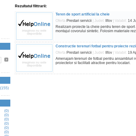
Rezultatul filttrarii:
Teren de sport artificial la cheie
Oferta
Prestari servicii
| Judet:
Ilfov
| Valabil:
14 J
Realizam proiecte la cheie pentru teren de sport ar
montajul covorului sintetic. Folosim materiale rezist
Constructie terenuri fotbal pentru proiecte re
Oferta
Prestari servicii
| Judet:
Ilfov
| Valabil:
19 A
Amenajam terenuri de fotbal pentru ansambluri r
proiectelor si facilitati atractive pentru locatari.
(155)
(0)
(0)
(0)
(0)
(0)
(0)