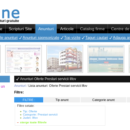
uri gratuite
re
Scripturi Site
Anunturi
Articole
Catalog firme
Centre de 
le anunturi
Anunturi sponsorizate
Top vizite
Taguri cautari
Adauga a
Anunturi Oferte Prestari servicii Ilfov
Anunturi
/
Lista anunturi
:
Oferte Prestari servicii Ilfov
a un
Filtre:
FILTRE :
Tip anunt
Categorie anunt
Filtre setate:
Tip: Oferte
Categorie: Prestari servicii
Judet: Ilfov
sterge toate filtrele