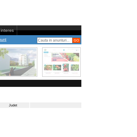
interes
nunt
Judet