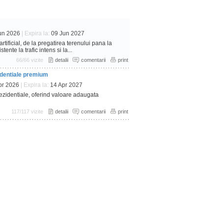
un 2026
| Expira la:
09 Jun 2027
tificial, de la pregatirea terenului pana la
ente la trafic intens si la...
66/66 vizite
detalii
comentarii
print
zidentiale premium
pr 2026
| Expira la:
14 Apr 2027
ezidentiale, oferind valoare adaugata
117/117 vizite
detalii
comentarii
print