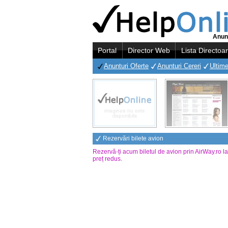
Anunt
Portal
Director Web
Lista Directoa
Anunturi Oferte
Anunturi Cereri
Ultime
Rezervări bilete avion
Rezervă-ți acum biletul de avion prin AirWay.ro l
preț redus
.