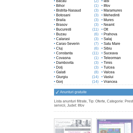
Bacau
(2)
Iasi
Bihor
(1)
Ilfov
Bistrita-Nasaud
(3)
Maramures
Botosani
(3)
Mehedinti
Braila
(3)
Mures
Brasov
(3)
Neamt
Bucuresti
(11)
Olt
Buzau
(6)
Prahova
Calarasi
(3)
Salaj
Caras-Severin
(7)
Satu Mare
Cluj
(6)
Sibiu
Constanta
(11)
Suceava
Covasna
(1)
Teleorman
Dambovita
(3)
Timis
Dolj
(3)
Tulcea
Galati
(8)
Valcea
Giurgiu
(14)
Vaslui
Gorj
(14)
Vrancea
Anunturi gratuite
Lista anunturi filtrate, Tip: Oferte, Categorie: Prest
servicii, Judet: Ilfov