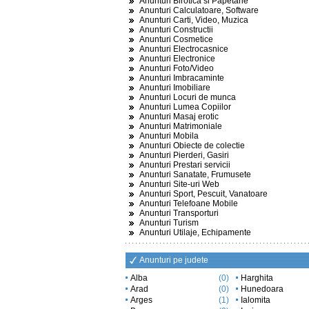
Anunturi Birotica si Papetarie
Anunturi Calculatoare, Software
Anunturi Carti, Video, Muzica
Anunturi Constructii
Anunturi Cosmetice
Anunturi Electrocasnice
Anunturi Electronice
Anunturi Foto/Video
Anunturi Imbracaminte
Anunturi Imobiliare
Anunturi Locuri de munca
Anunturi Lumea Copiilor
Anunturi Masaj erotic
Anunturi Matrimoniale
Anunturi Mobila
Anunturi Obiecte de colectie
Anunturi Pierderi, Gasiri
Anunturi Prestari servicii
Anunturi Sanatate, Frumusete
Anunturi Site-uri Web
Anunturi Sport, Pescuit, Vanatoare
Anunturi Telefoane Mobile
Anunturi Transporturi
Anunturi Turism
Anunturi Utilaje, Echipamente
Anunturi pe judete
Alba
(0)
Harghita
Arad
(0)
Hunedoara
Arges
(1)
Ialomita