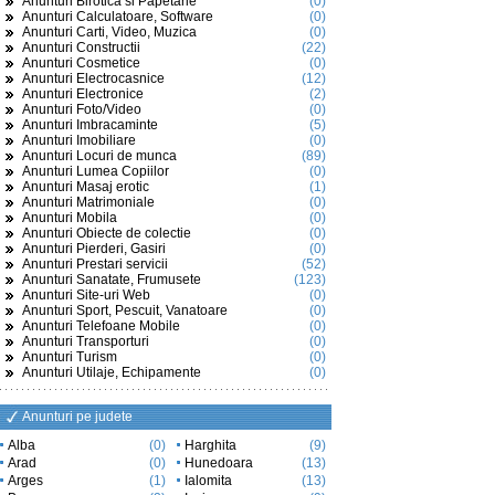
Anunturi Birotica si Papetarie
(0)
Anunturi Calculatoare, Software
(0)
Anunturi Carti, Video, Muzica
(0)
Anunturi Constructii
(22)
Anunturi Cosmetice
(0)
Anunturi Electrocasnice
(12)
Anunturi Electronice
(2)
Anunturi Foto/Video
(0)
Anunturi Imbracaminte
(5)
Anunturi Imobiliare
(0)
Anunturi Locuri de munca
(89)
Anunturi Lumea Copiilor
(0)
Anunturi Masaj erotic
(1)
Anunturi Matrimoniale
(0)
Anunturi Mobila
(0)
Anunturi Obiecte de colectie
(0)
Anunturi Pierderi, Gasiri
(0)
Anunturi Prestari servicii
(52)
Anunturi Sanatate, Frumusete
(123)
Anunturi Site-uri Web
(0)
Anunturi Sport, Pescuit, Vanatoare
(0)
Anunturi Telefoane Mobile
(0)
Anunturi Transporturi
(0)
Anunturi Turism
(0)
Anunturi Utilaje, Echipamente
(0)
Anunturi pe judete
Alba
(0)
Harghita
(9)
Arad
(0)
Hunedoara
(13)
Arges
(1)
Ialomita
(13)