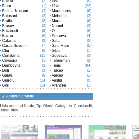
Bacau
(2)
Iasi
(9)
Bihor
(1)
Ilfov
(23)
Bistrita-Nasaud
(3)
Maramures
(6)
Botosani
(3)
Mehedinti
(3)
Braila
(3)
Mures
(6)
Brasov
(3)
Neamt
(3)
Bucuresti
(9)
Olt
(6)
Buzau
(6)
Prahova
(4)
Calarasi
(3)
Salaj
(2)
Caras-Severin
(7)
Satu Mare
(5)
Cluj
(6)
Sibiu
(1)
Constanta
(11)
Suceava
(3)
Covasna
(1)
Teleorman
(2)
Dambovita
(3)
Timis
(94)
Dolj
(3)
Tulcea
(1)
Galati
(8)
Valcea
(1)
Giurgiu
(14)
Vaslui
(0)
Gorj
(14)
Vrancea
(1)
Anunturi gratuite
Lista anunturi filtrate, Tip: Oferte, Categorie: Constructii,
Judet: Ilfov