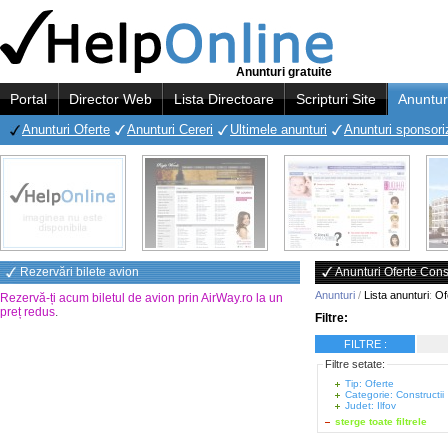
Anunturi gratuite
Portal
Director Web
Lista Directoare
Scripturi Site
Anuntur
Anunturi Oferte
Anunturi Cereri
Ultimele anunturi
Anunturi sponsori
Rezervări bilete avion
Anunturi Oferte Constr
Anunturi
/
Lista anunturi
:
Of
Rezervă-ți acum biletul de avion prin AirWay.ro la un
preț redus
.
Filtre:
FILTRE :
Filtre setate:
Tip: Oferte
Categorie: Constructii
Judet: Ilfov
sterge toate filtrele