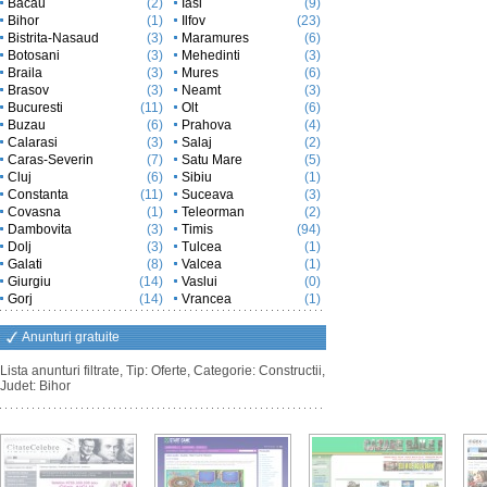
Bacau
(2)
Iasi
(9)
Bihor
(1)
Ilfov
(23)
Bistrita-Nasaud
(3)
Maramures
(6)
Botosani
(3)
Mehedinti
(3)
Braila
(3)
Mures
(6)
Brasov
(3)
Neamt
(3)
Bucuresti
(11)
Olt
(6)
Buzau
(6)
Prahova
(4)
Calarasi
(3)
Salaj
(2)
Caras-Severin
(7)
Satu Mare
(5)
Cluj
(6)
Sibiu
(1)
Constanta
(11)
Suceava
(3)
Covasna
(1)
Teleorman
(2)
Dambovita
(3)
Timis
(94)
Dolj
(3)
Tulcea
(1)
Galati
(8)
Valcea
(1)
Giurgiu
(14)
Vaslui
(0)
Gorj
(14)
Vrancea
(1)
Anunturi gratuite
Lista anunturi filtrate, Tip: Oferte, Categorie: Constructii,
Judet: Bihor