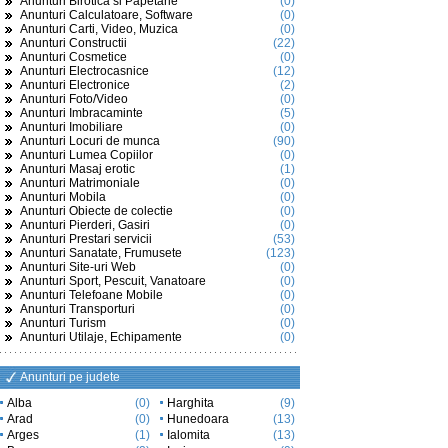
Anunturi Birotica si Papetarie
(0)
Anunturi Calculatoare, Software
(0)
Anunturi Carti, Video, Muzica
(0)
Anunturi Constructii
(22)
Anunturi Cosmetice
(0)
Anunturi Electrocasnice
(12)
Anunturi Electronice
(2)
Anunturi Foto/Video
(0)
Anunturi Imbracaminte
(5)
Anunturi Imobiliare
(0)
Anunturi Locuri de munca
(90)
Anunturi Lumea Copiilor
(0)
Anunturi Masaj erotic
(1)
Anunturi Matrimoniale
(0)
Anunturi Mobila
(0)
Anunturi Obiecte de colectie
(0)
Anunturi Pierderi, Gasiri
(0)
Anunturi Prestari servicii
(53)
Anunturi Sanatate, Frumusete
(123)
Anunturi Site-uri Web
(0)
Anunturi Sport, Pescuit, Vanatoare
(0)
Anunturi Telefoane Mobile
(0)
Anunturi Transporturi
(0)
Anunturi Turism
(0)
Anunturi Utilaje, Echipamente
(0)
Anunturi pe judete
Alba
(0)
Harghita
(9)
Arad
(0)
Hunedoara
(13)
Arges
(1)
Ialomita
(13)