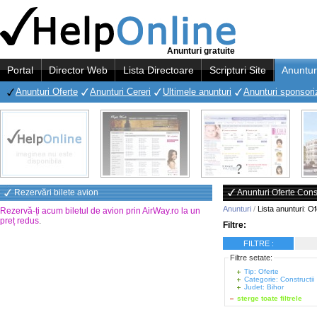
Anunturi gratuite
Portal
Director Web
Lista Directoare
Scripturi Site
Anuntur
Anunturi Oferte
Anunturi Cereri
Ultimele anunturi
Anunturi sponsori
Rezervări bilete avion
Anunturi Oferte Const
Anunturi
/
Lista anunturi
:
Of
Rezervă-ți acum biletul de avion prin AirWay.ro la un
preț redus
.
Filtre:
FILTRE :
Filtre setate:
Tip: Oferte
Categorie: Constructii
Judet: Bihor
sterge toate filtrele