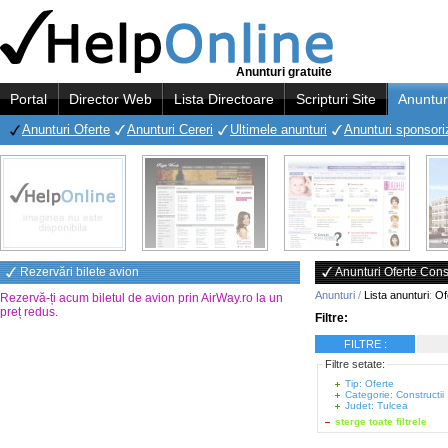
Anunturi gratuite
Portal
Director Web
Lista Directoare
Scripturi Site
Anuntur
Anunturi Oferte
Anunturi Cereri
Ultimele anunturi
Anunturi sponsori
Rezervări bilete avion
Anunturi Oferte Cons
Anunturi
/
Lista anunturi
:
Of
Rezervă-ți acum biletul de avion prin AirWay.ro la un
preț redus
.
Filtre:
FILTRE :
Filtre setate:
Tip: Oferte
Categorie: Constructii
Judet: Tulcea
sterge toate filtrele