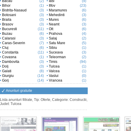
Bacau
(2)
Iasi
(9)
Bihor
(1)
Ilfov
(23)
Bistrita-Nasaud
(3)
Maramures
(6)
Botosani
(3)
Mehedinti
(3)
Braila
(3)
Mures
(6)
Brasov
(3)
Neamt
(3)
Bucuresti
(11)
Olt
(6)
Buzau
(6)
Prahova
(4)
Calarasi
(3)
Salaj
(2)
Caras-Severin
(7)
Satu Mare
(5)
Cluj
(6)
Sibiu
(1)
Constanta
(11)
Suceava
(3)
Covasna
(1)
Teleorman
(2)
Dambovita
(3)
Timis
(94)
Dolj
(3)
Tulcea
(1)
Galati
(8)
Valcea
(1)
Giurgiu
(14)
Vaslui
(0)
Gorj
(14)
Vrancea
(1)
Anunturi gratuite
Lista anunturi filtrate, Tip: Oferte, Categorie: Constructii,
Judet: Tulcea