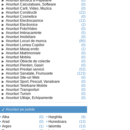
Anunturi Birotica si Papetarie
(0)
Anunturi Calculatoare, Software
(0)
Anunturi Carti, Video, Muzica
(0)
Anunturi Constructii
(22)
Anunturi Cosmetice
(0)
Anunturi Electrocasnice
(12)
Anunturi Electronice
(2)
Anunturi Foto/Video
(0)
Anunturi Imbracaminte
(5)
Anunturi Imobiliare
(0)
Anunturi Locuri de munca
(90)
Anunturi Lumea Copiilor
(0)
Anunturi Masaj erotic
(1)
Anunturi Matrimoniale
(0)
Anunturi Mobila
(0)
Anunturi Obiecte de colectie
(0)
Anunturi Pierderi, Gasiri
(0)
Anunturi Prestari servicii
(53)
Anunturi Sanatate, Frumusete
(123)
Anunturi Site-uri Web
(0)
Anunturi Sport, Pescuit, Vanatoare
(0)
Anunturi Telefoane Mobile
(0)
Anunturi Transporturi
(0)
Anunturi Turism
(0)
Anunturi Utilaje, Echipamente
(0)
Anunturi pe judete
Alba
(0)
Harghita
(9)
Arad
(0)
Hunedoara
(13)
Arges
(1)
Ialomita
(13)