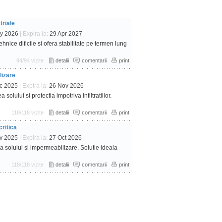
triale
y 2026
| Expira la:
29 Apr 2027
hnice dificile si ofera stabilitate pe termen lung
94/94 vizite
detalii
comentarii
print
lizare
c 2025
| Expira la:
26 Nov 2026
solului si protectia impotriva infiltratiilor.
118/118 vizite
detalii
comentarii
print
critica
v 2025
| Expira la:
27 Oct 2026
 solului si impermeabilizare. Solutie ideala
118/118 vizite
detalii
comentarii
print