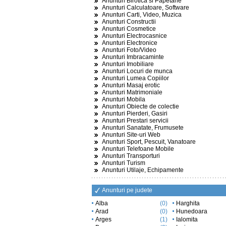
Anunturi Birotica si Papetarie
Anunturi Calculatoare, Software
Anunturi Carti, Video, Muzica
Anunturi Constructii
Anunturi Cosmetice
Anunturi Electrocasnice
Anunturi Electronice
Anunturi Foto/Video
Anunturi Imbracaminte
Anunturi Imobiliare
Anunturi Locuri de munca
Anunturi Lumea Copiilor
Anunturi Masaj erotic
Anunturi Matrimoniale
Anunturi Mobila
Anunturi Obiecte de colectie
Anunturi Pierderi, Gasiri
Anunturi Prestari servicii
Anunturi Sanatate, Frumusete
Anunturi Site-uri Web
Anunturi Sport, Pescuit, Vanatoare
Anunturi Telefoane Mobile
Anunturi Transporturi
Anunturi Turism
Anunturi Utilaje, Echipamente
Anunturi pe judete
Alba
(0)
Harghita
Arad
(0)
Hunedoara
Arges
(1)
Ialomita