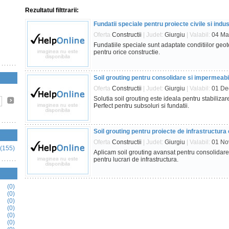
Rezultatul filttrarii:
Fundatii speciale pentru proiecte civile si indus
Oferta
Constructii
| Judet:
Giurgiu
| Valabil:
04 Ma
Fundatiile speciale sunt adaptate conditiilor geote
pentru orice constructie.
Soil grouting pentru consolidare si impermeabi
Oferta
Constructii
| Judet:
Giurgiu
| Valabil:
01 De
Solutia soil grouting este ideala pentru stabilizarea 
Perfect pentru subsoluri si fundatii.
Soil grouting pentru proiecte de infrastructura 
Oferta
Constructii
| Judet:
Giurgiu
| Valabil:
01 No
(155)
Aplicam soil grouting avansat pentru consolidarea
pentru lucrari de infrastructura.
(0)
(0)
(0)
(0)
(0)
(0)