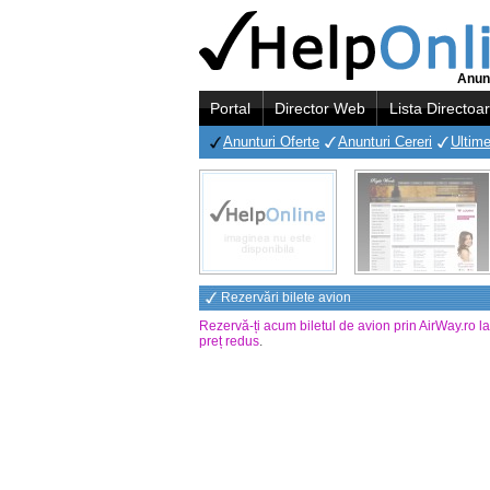
Anunt
Portal
Director Web
Lista Directoa
Anunturi Oferte
Anunturi Cereri
Ultime
Rezervări bilete avion
Rezervă-ți acum biletul de avion prin AirWay.ro l
preț redus
.