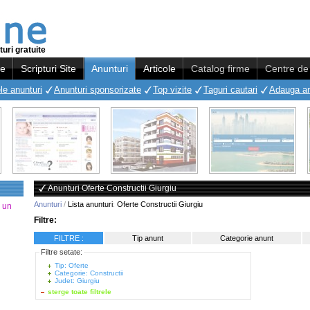
uri gratuite
re
Scripturi Site
Anunturi
Articole
Catalog firme
Centre de 
le anunturi
Anunturi sponsorizate
Top vizite
Taguri cautari
Adauga a
Anunturi Oferte Constructii Giurgiu
Anunturi
/
Lista anunturi
:
Oferte Constructii Giurgiu
a un
Filtre:
FILTRE :
Tip anunt
Categorie anunt
Filtre setate:
Tip: Oferte
Categorie: Constructii
Judet: Giurgiu
sterge toate filtrele