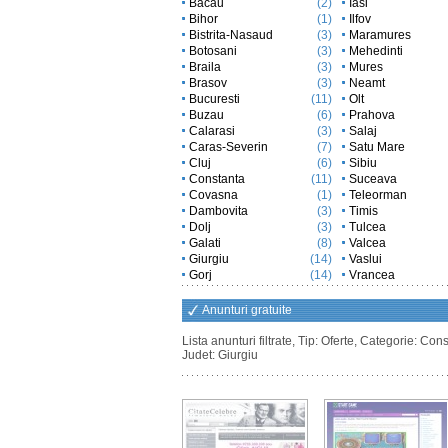
Bacau
(2)
Iasi
Bihor
(1)
Ilfov
Bistrita-Nasaud
(3)
Maramures
Botosani
(3)
Mehedinti
Braila
(3)
Mures
Brasov
(3)
Neamt
Bucuresti
(11)
Olt
Buzau
(6)
Prahova
Calarasi
(3)
Salaj
Caras-Severin
(7)
Satu Mare
Cluj
(6)
Sibiu
Constanta
(11)
Suceava
Covasna
(1)
Teleorman
Dambovita
(3)
Timis
Dolj
(3)
Tulcea
Galati
(8)
Valcea
Giurgiu
(14)
Vaslui
Gorj
(14)
Vrancea
Anunturi gratuite
Lista anunturi filtrate, Tip: Oferte, Categorie: Const
Judet: Giurgiu