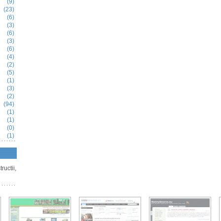
(9)
(23)
(6)
(3)
(6)
(3)
(6)
(4)
(2)
(5)
(1)
(3)
(2)
(94)
(1)
(1)
(0)
(1)
ructii,