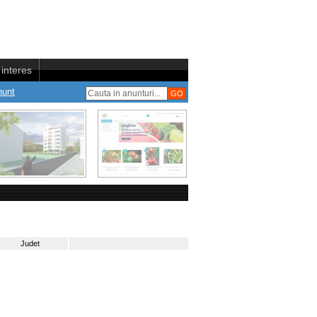
interes
nunt
Judet