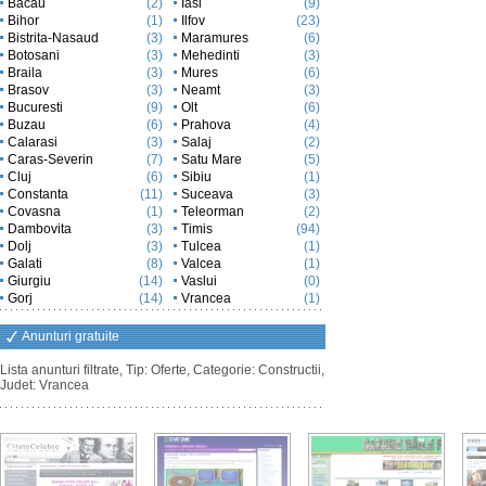
Bacau
(2)
Iasi
(9)
Bihor
(1)
Ilfov
(23)
Bistrita-Nasaud
(3)
Maramures
(6)
Botosani
(3)
Mehedinti
(3)
Braila
(3)
Mures
(6)
Brasov
(3)
Neamt
(3)
Bucuresti
(9)
Olt
(6)
Buzau
(6)
Prahova
(4)
Calarasi
(3)
Salaj
(2)
Caras-Severin
(7)
Satu Mare
(5)
Cluj
(6)
Sibiu
(1)
Constanta
(11)
Suceava
(3)
Covasna
(1)
Teleorman
(2)
Dambovita
(3)
Timis
(94)
Dolj
(3)
Tulcea
(1)
Galati
(8)
Valcea
(1)
Giurgiu
(14)
Vaslui
(0)
Gorj
(14)
Vrancea
(1)
Anunturi gratuite
Lista anunturi filtrate, Tip: Oferte, Categorie: Constructii,
Judet: Vrancea