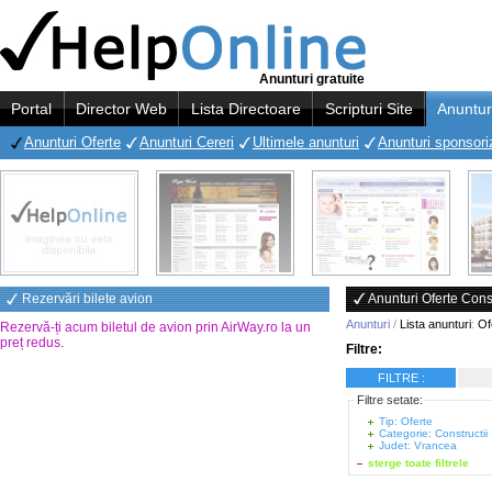
Anunturi gratuite
Portal
Director Web
Lista Directoare
Scripturi Site
Anuntur
Anunturi Oferte
Anunturi Cereri
Ultimele anunturi
Anunturi sponsori
Rezervări bilete avion
Anunturi Oferte Cons
Anunturi
/
Lista anunturi
:
Of
Rezervă-ți acum biletul de avion prin AirWay.ro la un
preț redus
.
Filtre:
FILTRE :
Filtre setate:
Tip: Oferte
Categorie: Constructii
Judet: Vrancea
sterge toate filtrele