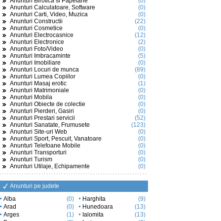
Anunturi Birotica si Papetarie
(0)
Anunturi Calculatoare, Software
(0)
Anunturi Carti, Video, Muzica
(0)
Anunturi Constructii
(22)
Anunturi Cosmetice
(0)
Anunturi Electrocasnice
(12)
Anunturi Electronice
(2)
Anunturi Foto/Video
(0)
Anunturi Imbracaminte
(5)
Anunturi Imobiliare
(0)
Anunturi Locuri de munca
(89)
Anunturi Lumea Copiilor
(0)
Anunturi Masaj erotic
(1)
Anunturi Matrimoniale
(0)
Anunturi Mobila
(0)
Anunturi Obiecte de colectie
(0)
Anunturi Pierderi, Gasiri
(0)
Anunturi Prestari servicii
(52)
Anunturi Sanatate, Frumusete
(123)
Anunturi Site-uri Web
(0)
Anunturi Sport, Pescuit, Vanatoare
(0)
Anunturi Telefoane Mobile
(0)
Anunturi Transporturi
(0)
Anunturi Turism
(0)
Anunturi Utilaje, Echipamente
(0)
Anunturi pe judete
Alba
(0)
Harghita
(9)
Arad
(0)
Hunedoara
(13)
Arges
(1)
Ialomita
(13)