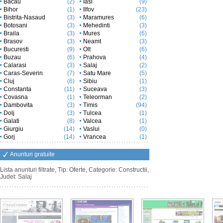
Bacau
(2)
Iasi
(9)
Bihor
(1)
Ilfov
(23)
Bistrita-Nasaud
(3)
Maramures
(6)
Botosani
(3)
Mehedinti
(3)
Braila
(3)
Mures
(6)
Brasov
(3)
Neamt
(3)
Bucuresti
(9)
Olt
(6)
Buzau
(6)
Prahova
(4)
Calarasi
(3)
Salaj
(2)
Caras-Severin
(7)
Satu Mare
(5)
Cluj
(6)
Sibiu
(1)
Constanta
(11)
Suceava
(3)
Covasna
(1)
Teleorman
(2)
Dambovita
(3)
Timis
(94)
Dolj
(3)
Tulcea
(1)
Galati
(8)
Valcea
(1)
Giurgiu
(14)
Vaslui
(0)
Gorj
(14)
Vrancea
(1)
Anunturi gratuite
Lista anunturi filtrate, Tip: Oferte, Categorie: Constructii,
Judet: Salaj