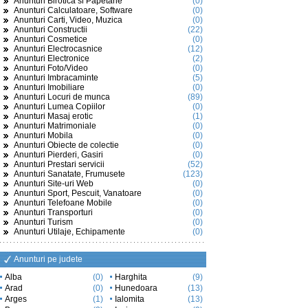
Anunturi Birotica si Papetarie
(0)
Anunturi Calculatoare, Software
(0)
Anunturi Carti, Video, Muzica
(0)
Anunturi Constructii
(22)
Anunturi Cosmetice
(0)
Anunturi Electrocasnice
(12)
Anunturi Electronice
(2)
Anunturi Foto/Video
(0)
Anunturi Imbracaminte
(5)
Anunturi Imobiliare
(0)
Anunturi Locuri de munca
(89)
Anunturi Lumea Copiilor
(0)
Anunturi Masaj erotic
(1)
Anunturi Matrimoniale
(0)
Anunturi Mobila
(0)
Anunturi Obiecte de colectie
(0)
Anunturi Pierderi, Gasiri
(0)
Anunturi Prestari servicii
(52)
Anunturi Sanatate, Frumusete
(123)
Anunturi Site-uri Web
(0)
Anunturi Sport, Pescuit, Vanatoare
(0)
Anunturi Telefoane Mobile
(0)
Anunturi Transporturi
(0)
Anunturi Turism
(0)
Anunturi Utilaje, Echipamente
(0)
Anunturi pe judete
Alba
(0)
Harghita
(9)
Arad
(0)
Hunedoara
(13)
Arges
(1)
Ialomita
(13)