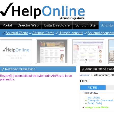
Anunturi gratuite
Portal
Director Web
Lista Directoare
Scripturi Site
Anuntur
Anunturi Oferte
Anunturi Cereri
Ultimele anunturi
Anunturi sponsori
Rezervări bilete avion
Anunturi Oferte Const
Anunturi
/
Lista anunturi
:
Of
Rezervă-ți acum biletul de avion prin AirWay.ro la un
preț redus
.
Filtre:
FILTRE :
Filtre setate:
Tip: Oferte
Categorie: Constructii
Judet: Salaj
sterge toate filtrele